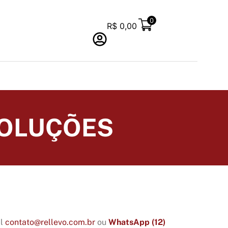
0
R$
0,00
VOLUÇÕES
il
contato@rellevo.com.br
ou
WhatsApp (12)