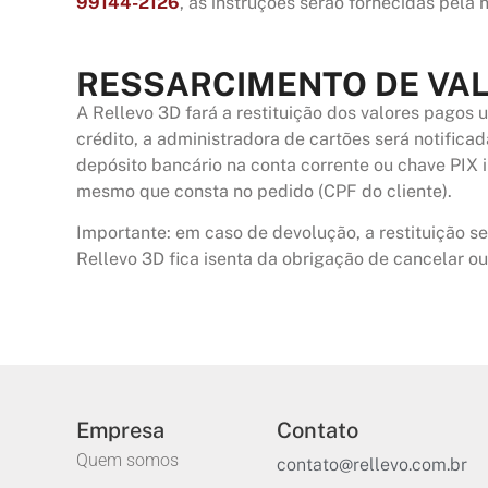
99144-2126
, as instruções serão fornecidas pela
RESSARCIMENTO DE VA
A
Rellevo 3D
fará a restituição dos valores pago
crédito, a administradora de cartões será notifica
depósito bancário na conta corrente ou chave PIX
mesmo que consta no pedido (CPF do cliente).
Importante:
em caso de devolução, a restituição s
Rellevo 3D
fica isenta da obrigação de cancelar o
Empresa
Contato
Quem somos
contato@rellevo.com.br