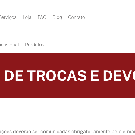
Serviços
Loja
FAQ
Blog
Contato
mensional
Produtos
A DE TROCAS E DE
luções deverão ser comunicadas obrigatoriamente pelo e-ma