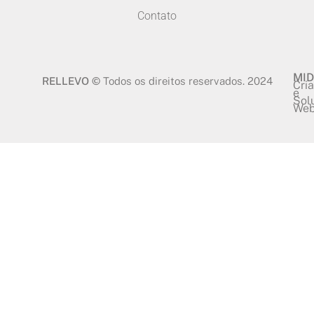
Contato
MID
RELLEVO ©
Todos os direitos reservados. 2024
Cri
e
Sol
We