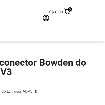
0
R$
0,00
 conector Bowden do
DV3
 do Extrusor ADV3 (1)