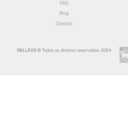
FAQ
Blog
Contato
MID
RELLEVO ©
Todos os direitos reservados. 2024
Cri
e
Sol
We