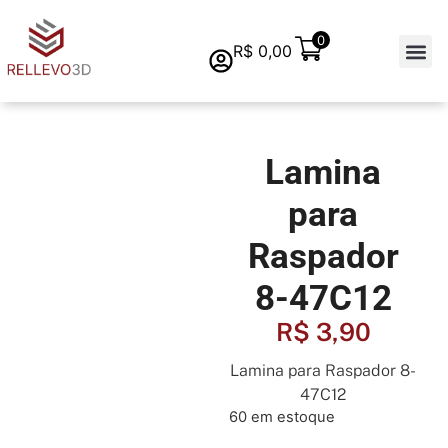
0
R$
0,00
Quem s
Lamina
para
Raspador
8-47C12
R$
3,90
Lamina para Raspador 8-
47C12
60 em estoque