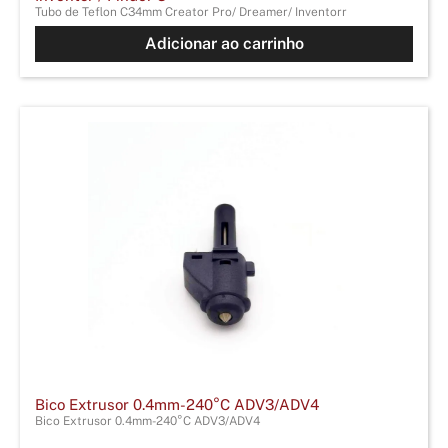
Tubo de Teflon C34mm Creator Pro/ Dreamer/ Inventorr
Adicionar ao carrinho
Bico Extrusor 0.4mm-240°C ADV3/ADV4
Bico Extrusor 0.4mm-240°C ADV3/ADV4