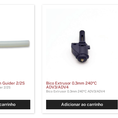
 Guider 2/2S
Bico Extrusor 0.3mm 240ºC
ADV3/ADV4
er 2/2S
Bico Extrusor 0.3mm 240ºC ADV3/ADV4
carrinho
Adicionar ao carrinho