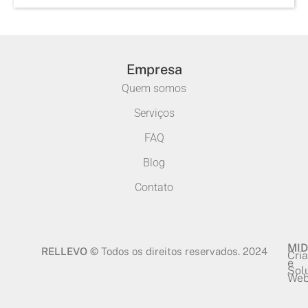
Empresa
Quem somos
Serviços
FAQ
Blog
Contato
MID
RELLEVO ©
Todos os direitos reservados. 2024
Cri
e
Sol
We