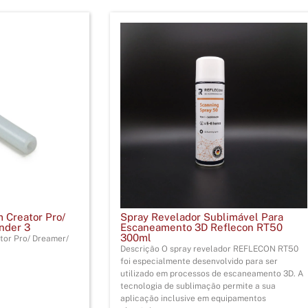
 Creator Pro/
Spray Revelador Sublimável Para
inder 3
Escaneamento 3D Reflecon RT50
300ml
tor Pro/ Dreamer/
Descrição O spray revelador REFLECON RT50
foi especialmente desenvolvido para ser
utilizado em processos de escaneamento 3D. A
tecnologia de sublimação permite a sua
aplicação inclusive em equipamentos