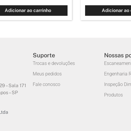
Adicionar ao carrinho
Adicionar ao 
Suporte
Nossas po
Trocas e devoluções
Escaneamen
Meus pedidos
Engenharia 
Fale conosco
Inspeção Di
29 – Sala 171
pos – SP
Produtos
Ltda