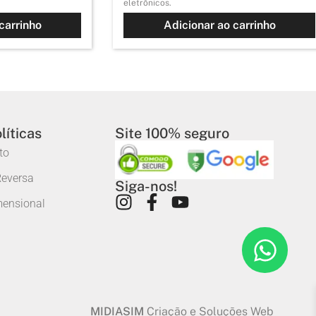
eletrônicos.
carrinho
Adicionar ao carrinho
líticas
Site 100% seguro
to
Reversa
Siga-nos!
mensional
MIDIASIM
Criação e Soluções Web