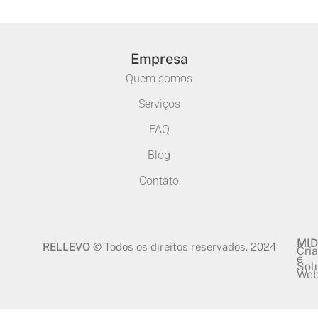
Empresa
Quem somos
Serviços
FAQ
Blog
Contato
MID
RELLEVO ©
Todos os direitos reservados. 2024
Cri
e
Sol
We