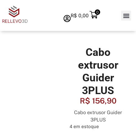
0
R$
0,00
Quem s
Cabo
extrusor
Guider
3PLUS
R$
156,90
Cabo extrusor Guider
3PLUS
4 em estoque