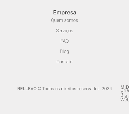
Empresa
Quem somos
Serviços
FAQ
Blog
Contato
MID
RELLEVO ©
Todos os direitos reservados. 2024
Cri
e
Sol
We