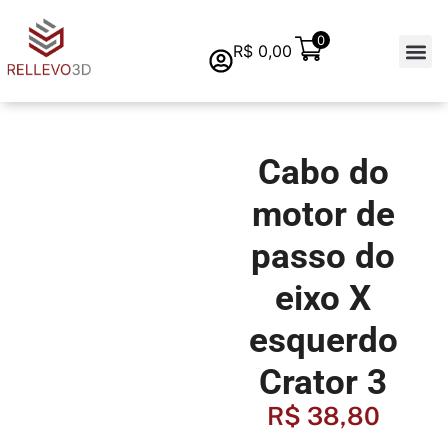
0
R$
0,00
Quem s
Cabo do
motor de
passo do
eixo X
esquerdo
Crator 3
R$
38,80