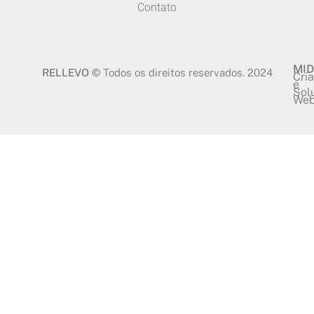
Contato
MID
RELLEVO ©
Todos os direitos reservados. 2024
Cri
e
Sol
We