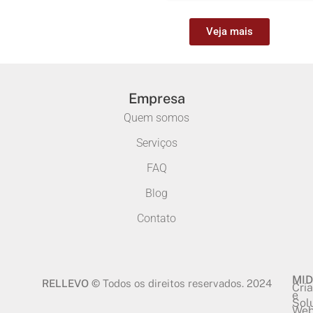
Veja mais
Empresa
Quem somos
Serviços
FAQ
Blog
Contato
MID
RELLEVO ©
Todos os direitos reservados. 2024
Cri
e
Sol
We