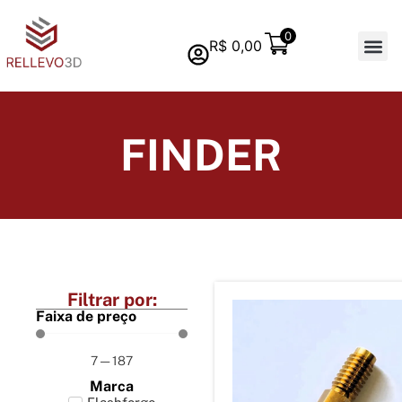
0
R$
0,00
Quem s
FINDER
Filtrar por:
Faixa de preço
7
—
187
Marca