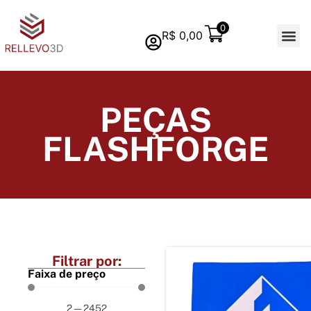
0
R$
0,00
Quem s
PEÇAS
FLASHFORGE
Filtrar por:
Faixa de preço
2
—
2452