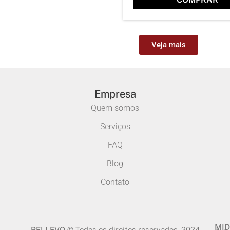
Veja mais
Empresa
Quem somos
Serviços
FAQ
Blog
Contato
MID
RELLEVO ©
Todos os direitos reservados. 2024